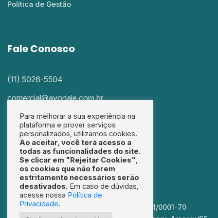
Política de Gestão
Fale Conosco
(11) 5026-5504
comercial@avonale.com.br
Para melhorar a sua experiência na
Siga a gente nas redes sociais
plataforma e prover serviços
personalizados, utilizamos cookies.
Ao aceitar, você terá acesso a
todas as funcionalidades do site.
Se clicar em "Rejeitar Cookies",
os cookies que não forem
estritamente necessários serão
desativados.
Em caso de dúvidas,
acesse nossa
Política de
Privacidade
.
AVONALE SERVIÇOS LTDA - CNPJ: 15.174.411/0001-70